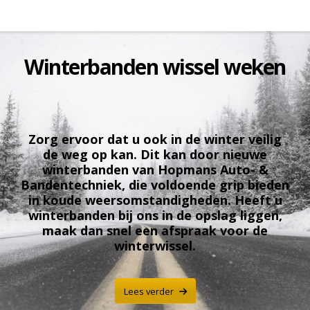
Winterbanden wissel weken
Zorg ervoor dat u ook in de winter veilig
de weg op kan. Dit kan door nieuwe
winterbanden van Hopmans Auto- &
Bandentechniek, die voldoende grip bieden
in koude weersomstandigheden. Heeft u
winterbanden bij ons in de opslag liggen,
maak dan snel een afspraak voor de
winterwissel.
Lees verder